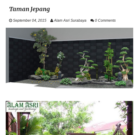
Taman Jepang
KONSEP TAMAN
September 04, 2015
Alam Asri Surabaya
0 Comments
VERTICAL GARDEN
KOLAM KOI
RELIEF TEBING
GAZEBO
LANTAI CARPORT
CONTACT